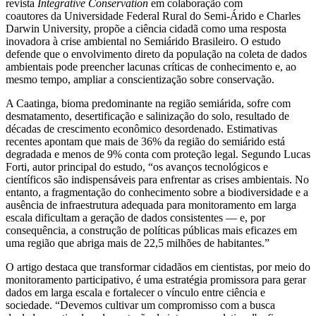
revista
Integrative Conservation
em colaboração com
coautores da Universidade Federal Rural do Semi-Árido e Charles
Darwin University, propõe a ciência cidadã como uma resposta
inovadora à crise ambiental no Semiárido Brasileiro. O estudo
defende que o envolvimento direto da população na coleta de dados
ambientais pode preencher lacunas críticas de conhecimento e, ao
mesmo tempo, ampliar a conscientização sobre conservação.
A Caatinga, bioma predominante na região semiárida, sofre com
desmatamento, desertificação e salinização do solo, resultado de
décadas de crescimento econômico desordenado. Estimativas
recentes apontam que mais de 36% da região do semiárido está
degradada e menos de 9% conta com proteção legal. Segundo Lucas
Forti, autor principal do estudo, “os avanços tecnológicos e
científicos são indispensáveis para enfrentar as crises ambientais. No
entanto, a fragmentação do conhecimento sobre a biodiversidade e a
ausência de infraestrutura adequada para monitoramento em larga
escala dificultam a geração de dados consistentes — e, por
consequência, a construção de políticas públicas mais eficazes em
uma região que abriga mais de 22,5 milhões de habitantes.”
O artigo destaca que transformar cidadãos em cientistas, por meio do
monitoramento participativo, é uma estratégia promissora para gerar
dados em larga escala e fortalecer o vínculo entre ciência e
sociedade. “Devemos cultivar um compromisso com a busca