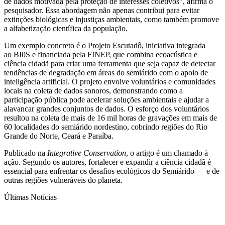
de dados motivada pela proteção de interesses coletivos”, afirma o
pesquisador. Essa abordagem não apenas contribui para evitar
extinções biológicas e injustiças ambientais, como também promove
a alfabetização científica da população.
Um exemplo concreto é o Projeto Escutadô, iniciativa integrada
ao BI0S e financiada pela FINEP, que combina ecoacústica e
ciência cidadã para criar uma ferramenta que seja capaz de detectar
tendências de degradação em áreas do semiárido com o apoio de
inteligência artificial. O projeto envolve voluntários e comunidades
locais na coleta de dados sonoros, demonstrando como a
participação pública pode acelerar soluções ambientais e ajudar a
alavancar grandes conjuntos de dados. O esforço dos voluntários
resultou na coleta de mais de 16 mil horas de gravações em mais de
60 localidades do semiárido nordestino, cobrindo regiões do Rio
Grande do Norte, Ceará e Paraíba.
Publicado na
Integrative Conservation
, o artigo é um chamado à
ação. Segundo os autores, fortalecer e expandir a ciência cidadã é
essencial para enfrentar os desafios ecológicos do Semiárido — e de
outras regiões vulneráveis do planeta.
Últimas Notícias