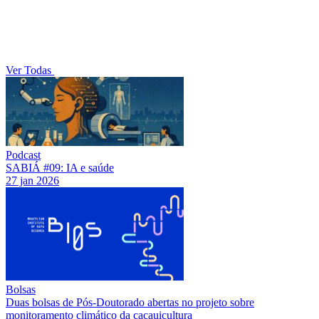
Ver Todas
Podcast
SABIÁ #09: IA e saúde
27 jan 2026
Bolsas
Duas bolsas de Pós-Doutorado abertas no projeto sobre
monitoramento climático da cacauicultura