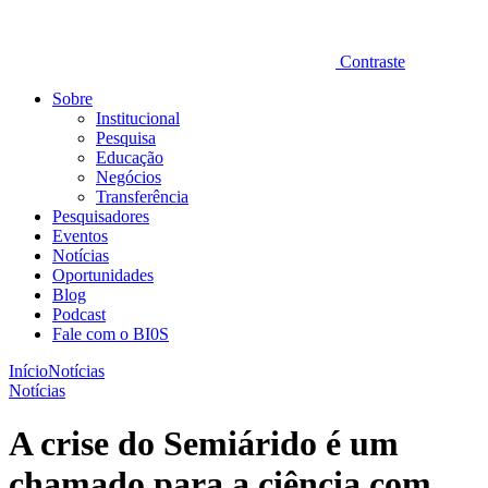
Contraste
Sobre
Institucional
Pesquisa
Educação
Negócios
Transferência
Pesquisadores
Eventos
Notícias
Oportunidades
Blog
Podcast
Fale com o BI0S
Início
Notícias
Notícias
A crise do Semiárido é um
chamado para a ciência com