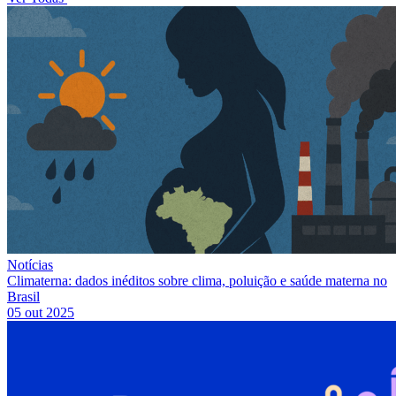
Notícias
Climaterna: dados inéditos sobre clima, poluição e saúde materna no
Brasil
05 out 2025