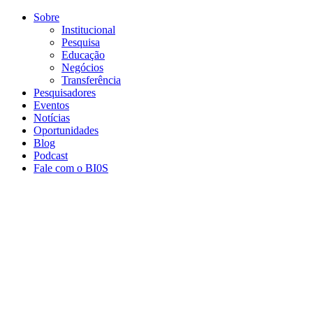
Conteúdo principal
Menu principal
Rodapé
Sobre
Institucional
Pesquisa
Educação
Negócios
Transferência
Pesquisadores
Eventos
Notícias
Oportunidades
Blog
Podcast
Fale com o BI0S
Aumentar fonte
Diminuir fonte