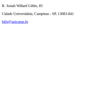
R. Josiah Willard Gibbs, 85
Cidade Universitária, Campinas - SP, 13083-841
bi0s@unicamp.br
Link para o Linkedin
Link para o Instagram
Link para o Youtube