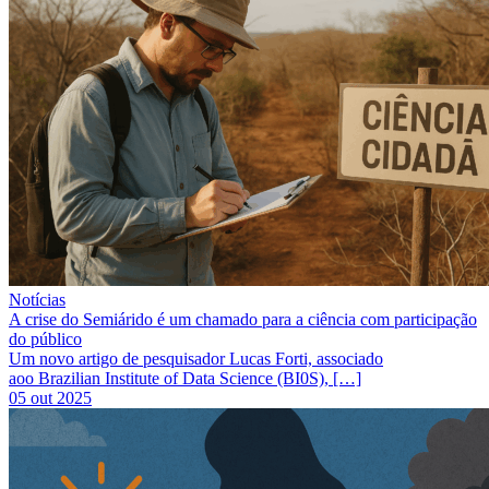
Notícias
A crise do Semiárido é um chamado para a ciência com participação
do público
Um novo artigo de pesquisador Lucas Forti, associado
aoo Brazilian Institute of Data Science (BI0S), […]
05 out 2025