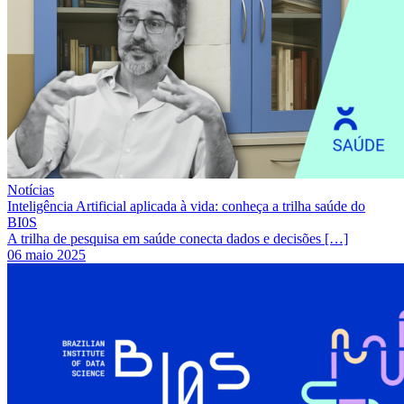
Notícias
Inteligência Artificial aplicada à vida: conheça a trilha saúde do
BI0S
A trilha de pesquisa em saúde conecta dados e decisões […]
06 maio 2025