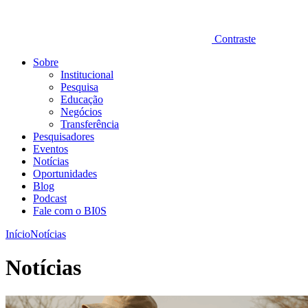
Contraste
Sobre
Institucional
Pesquisa
Educação
Negócios
Transferência
Pesquisadores
Eventos
Notícias
Oportunidades
Blog
Podcast
Fale com o BI0S
Início
Notícias
Notícias