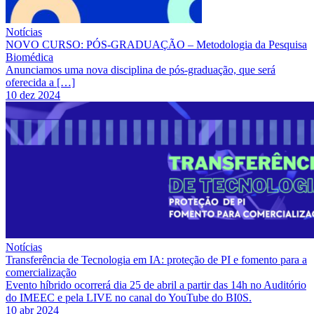
Notícias
NOVO CURSO: PÓS-GRADUAÇÃO – Metodologia da Pesquisa
Biomédica
Anunciamos uma nova disciplina de pós-graduação, que será
oferecida a […]
10 dez 2024
Notícias
Transferência de Tecnologia em IA: proteção de PI e fomento para a
comercialização
Evento híbrido ocorrerá dia 25 de abril a partir das 14h no Auditório
do IMEEC e pela LIVE no canal do YouTube do BI0S.
10 abr 2024