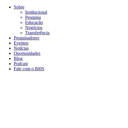
Conteúdo principal
Menu principal
Rodapé
Sobre
Institucional
Pesquisa
Educação
Negócios
Transferência
Pesquisadores
Eventos
Notícias
Oportunidades
Blog
Podcast
Fale com o BI0S
Aumentar fonte
Diminuir fonte