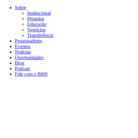
Conteúdo principal
Menu principal
Rodapé
Sobre
Institucional
Pesquisa
Educação
Negócios
Transferência
Pesquisadores
Eventos
Notícias
Oportunidades
Blog
Podcast
Fale com o BI0S
Aumentar fonte
Diminuir fonte