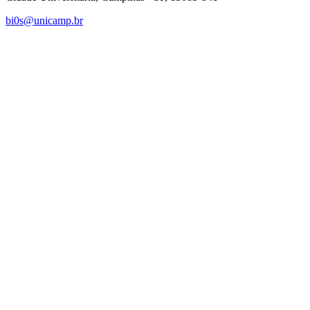
bi0s@unicamp.br
Link para o Linkedin
Link para o Instagram
Link para o Youtube