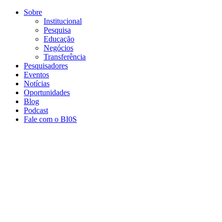
Conteúdo principal
Menu principal
Rodapé
Sobre
Institucional
Pesquisa
Educação
Negócios
Transferência
Pesquisadores
Eventos
Notícias
Oportunidades
Blog
Podcast
Fale com o BI0S
Aumentar fonte
Diminuir fonte