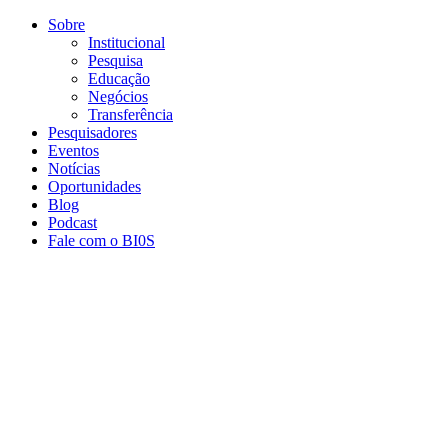
Conteúdo principal
Menu principal
Rodapé
Sobre
Institucional
Pesquisa
Educação
Negócios
Transferência
Pesquisadores
Eventos
Notícias
Oportunidades
Blog
Podcast
Fale com o BI0S
Aumentar fonte
Diminuir fonte