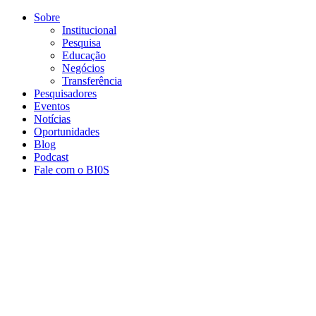
Conteúdo principal
Menu principal
Rodapé
Sobre
Institucional
Pesquisa
Educação
Negócios
Transferência
Pesquisadores
Eventos
Notícias
Oportunidades
Blog
Podcast
Fale com o BI0S
Aumentar fonte
Diminuir fonte