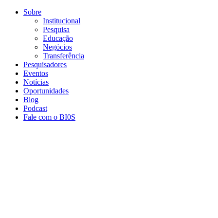
Conteúdo principal
Menu principal
Rodapé
Sobre
Institucional
Pesquisa
Educação
Negócios
Transferência
Pesquisadores
Eventos
Notícias
Oportunidades
Blog
Podcast
Fale com o BI0S
Aumentar fonte
Diminuir fonte