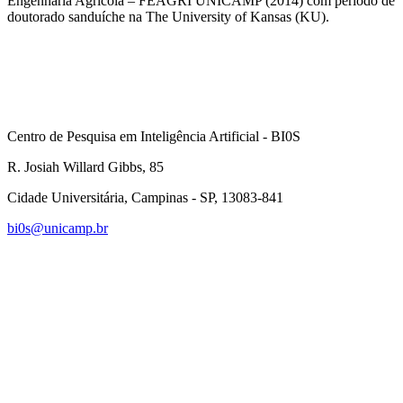
Engenharia Agrícola – FEAGRI UNICAMP (2014) com período de
doutorado sanduíche na The University of Kansas (KU).
Centro de Pesquisa em Inteligência Artificial - BI0S
R. Josiah Willard Gibbs, 85
Cidade Universitária, Campinas - SP, 13083-841
bi0s@unicamp.br
Link para o Linkedin
Link para o Instagram