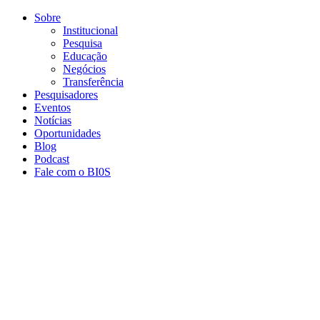
Conteúdo principal
Menu principal
Rodapé
Sobre
Institucional
Pesquisa
Educação
Negócios
Transferência
Pesquisadores
Eventos
Notícias
Oportunidades
Blog
Podcast
Fale com o BI0S
Aumentar fonte
Diminuir fonte