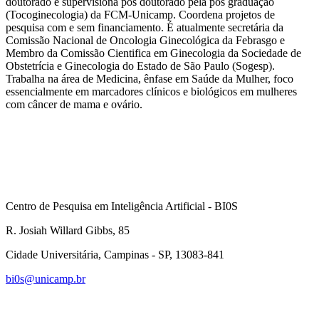
doutorado e supervisiona pos doutorado pela pós graduação
(Tocoginecologia) da FCM-Unicamp. Coordena projetos de
pesquisa com e sem financiamento. É atualmente secretária da
Comissão Nacional de Oncologia Ginecológica da Febrasgo e
Membro da Comissão Cientifica em Ginecologia da Sociedade de
Obstetrícia e Ginecologia do Estado de São Paulo (Sogesp).
Trabalha na área de Medicina, ênfase em Saúde da Mulher, foco
essencialmente em marcadores clínicos e biológicos em mulheres
com câncer de mama e ovário.
Centro de Pesquisa em Inteligência Artificial - BI0S
R. Josiah Willard Gibbs, 85
Cidade Universitária, Campinas - SP, 13083-841
bi0s@unicamp.br
Link para o Linkedin