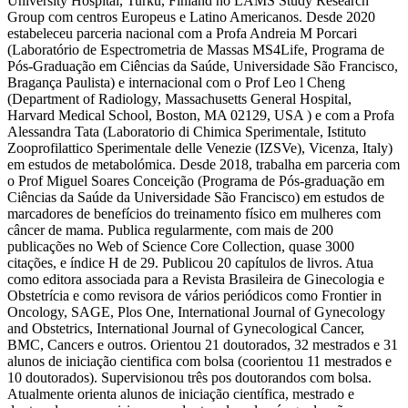
University Hospital, Turku, Finland no LAMS Study Research
Group com centros Europeus e Latino Americanos. Desde 2020
estabeleceu parceria nacional com a Profa Andreia M Porcari
(Laboratório de Espectrometria de Massas MS4Life, Programa de
Pós-Graduação em Ciências da Saúde, Universidade São Francisco,
Bragança Paulista) e internacional com o Prof Leo l Cheng
(Department of Radiology, Massachusetts General Hospital,
Harvard Medical School, Boston, MA 02129, USA ) e com a Profa
Alessandra Tata (Laboratorio di Chimica Sperimentale, Istituto
Zooprofilattico Sperimentale delle Venezie (IZSVe), Vicenza, Italy)
em estudos de metabolómica. Desde 2018, trabalha em parceria com
o Prof Miguel Soares Conceição (Programa de Pós-graduação em
Ciências da Saúde da Universidade São Francisco) em estudos de
marcadores de benefícios do treinamento físico em mulheres com
câncer de mama. Publica regularmente, com mais de 200
publicações no Web of Science Core Collection, quase 3000
citações, e índice H de 29. Publicou 20 capítulos de livros. Atua
como editora associada para a Revista Brasileira de Ginecologia e
Obstetrícia e como revisora de vários periódicos como Frontier in
Oncology, SAGE, Plos One, International Journal of Gynecology
and Obstetrics, International Journal of Gynecological Cancer,
BMC, Cancers e outros. Orientou 21 doutorados, 32 mestrados e 31
alunos de iniciação cientifica com bolsa (coorientou 11 mestrados e
10 doutorados). Supervisionou três pos doutorandos com bolsa.
Atualmente orienta alunos de iniciação científica, mestrado e