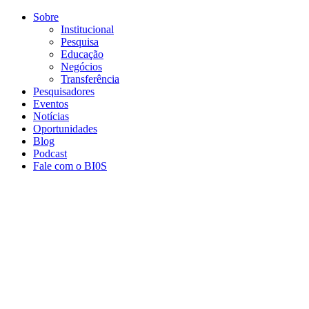
Conteúdo principal
Menu principal
Rodapé
Sobre
Institucional
Pesquisa
Educação
Negócios
Transferência
Pesquisadores
Eventos
Notícias
Oportunidades
Blog
Podcast
Fale com o BI0S
Aumentar fonte
Diminuir fonte