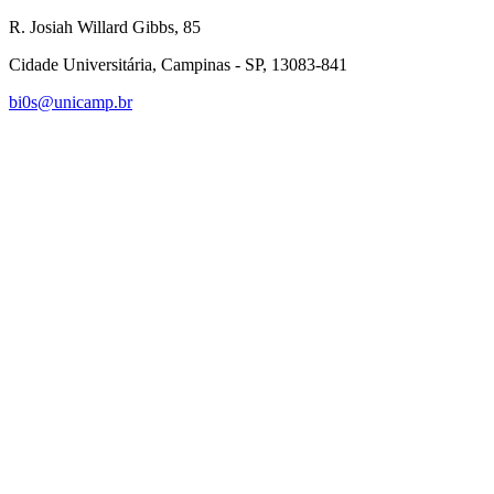
R. Josiah Willard Gibbs, 85
Cidade Universitária, Campinas - SP, 13083-841
bi0s@unicamp.br
Link para o Linkedin
Link para o Instagram
Link para o Youtube