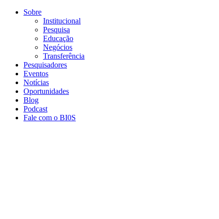
Conteúdo principal
Menu principal
Rodapé
Sobre
Institucional
Pesquisa
Educação
Negócios
Transferência
Pesquisadores
Eventos
Notícias
Oportunidades
Blog
Podcast
Fale com o BI0S
Aumentar fonte
Diminuir fonte