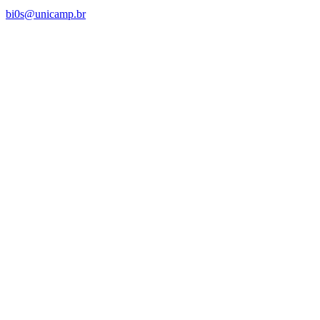
bi0s@unicamp.br
Link para o Linkedin
Link para o Instagram
Link para o Youtube