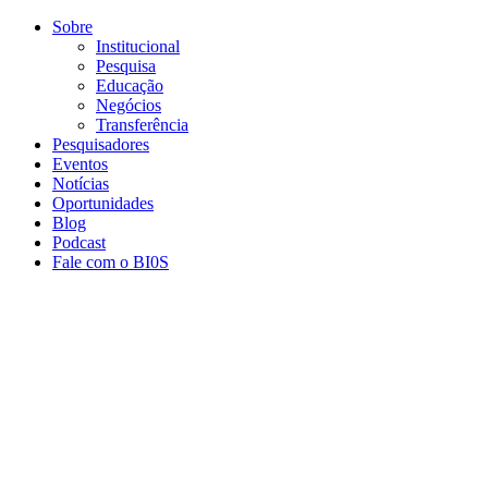
Conteúdo principal
Menu principal
Rodapé
Sobre
Institucional
Pesquisa
Educação
Negócios
Transferência
Pesquisadores
Eventos
Notícias
Oportunidades
Blog
Podcast
Fale com o BI0S
Aumentar fonte
Diminuir fonte