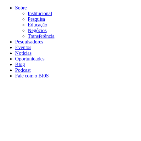
Conteúdo principal
Menu principal
Rodapé
Sobre
Institucional
Pesquisa
Educação
Negócios
Transferência
Pesquisadores
Eventos
Notícias
Oportunidades
Blog
Podcast
Fale com o BI0S
Aumentar fonte
Diminuir fonte