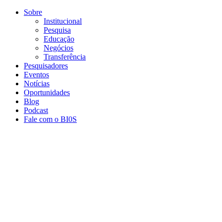
Conteúdo principal
Menu principal
Rodapé
Sobre
Institucional
Pesquisa
Educação
Negócios
Transferência
Pesquisadores
Eventos
Notícias
Oportunidades
Blog
Podcast
Fale com o BI0S
Aumentar fonte
Diminuir fonte