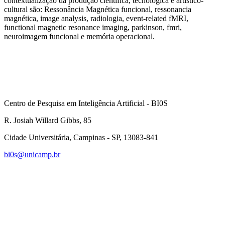
contextualização da produção científica, tecnológica e artístico-
cultural são: Ressonância Magnética funcional, ressonancia
magnética, image analysis, radiologia, event-related fMRI,
functional magnetic resonance imaging, parkinson, fmri,
neuroimagem funcional e memória operacional.
Centro de Pesquisa em Inteligência Artificial - BI0S
R. Josiah Willard Gibbs, 85
Cidade Universitária, Campinas - SP, 13083-841
bi0s@unicamp.br
Link para o Linkedin