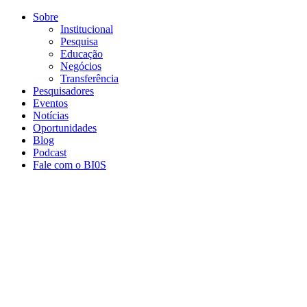
Conteúdo principal
Menu principal
Rodapé
Sobre
Institucional
Pesquisa
Educação
Negócios
Transferência
Pesquisadores
Eventos
Notícias
Oportunidades
Blog
Podcast
Fale com o BI0S
Aumentar fonte
Diminuir fonte