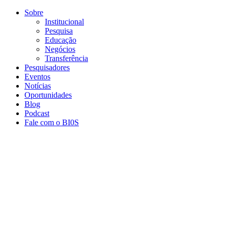
Conteúdo principal
Menu principal
Rodapé
Sobre
Institucional
Pesquisa
Educação
Negócios
Transferência
Pesquisadores
Eventos
Notícias
Oportunidades
Blog
Podcast
Fale com o BI0S
Aumentar fonte
Diminuir fonte