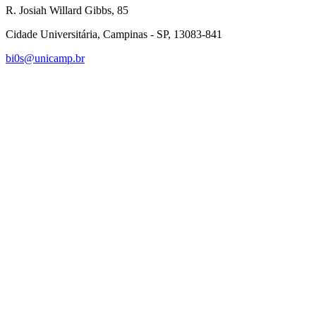
R. Josiah Willard Gibbs, 85
Cidade Universitária, Campinas - SP, 13083-841
bi0s@unicamp.br
Link para o Linkedin
Link para o Instagram
Link para o Youtube