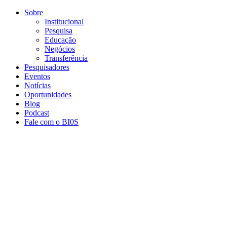
Conteúdo principal
Menu principal
Rodapé
Sobre
Institucional
Pesquisa
Educação
Negócios
Transferência
Pesquisadores
Eventos
Notícias
Oportunidades
Blog
Podcast
Fale com o BI0S
Aumentar fonte
Diminuir fonte